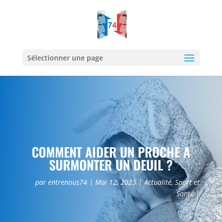
Sélectionner une page
COMMENT AIDER UN PROCHE A
SURMONTER UN DEUIL ?
par
entrenous74
Mai 12, 2023
Actualité
,
Sport et
Santé