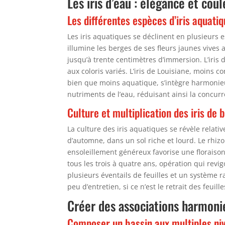
Les iris d’eau : élégance et cou
Les différentes espèces d’iris aquati
Les iris aquatiques se déclinent en plusieurs 
illumine les berges de ses fleurs jaunes vives
jusqu’à trente centimètres d’immersion. L’iris
aux coloris variés. L’iris de Louisiane, moins
bien que moins aquatique, s’intègre harmonieu
nutriments de l’eau, réduisant ainsi la concurr
Culture et multiplication des iris de 
La culture des iris aquatiques se révèle relat
d’automne, dans un sol riche et lourd. Le rhiz
ensoleillement généreux favorise une floraison
tous les trois à quatre ans, opération qui rev
plusieurs éventails de feuilles et un système r
peu d’entretien, si ce n’est le retrait des feu
Créer des associations harmoni
Composer un bassin aux multiples ni