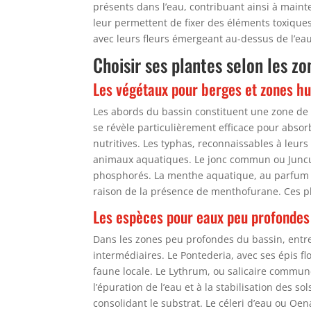
présents dans l’eau, contribuant ainsi à mai
leur permettent de fixer des éléments toxiques
avec leurs fleurs émergeant au-dessus de l’eau
Choisir ses plantes selon les zo
Les végétaux pour berges et zones h
Les abords du bassin constituent une zone de tr
se révèle particulièrement efficace pour absorb
nutritives. Les typhas, reconnaissables à leurs
animaux aquatiques. Le jonc commun ou Juncus 
phosphorés. La menthe aquatique, au parfum raf
raison de la présence de menthofurane. Ces pla
Les espèces pour eaux peu profonde
Dans les zones peu profondes du bassin, entre
intermédiaires. Le Pontederia, avec ses épis flo
faune locale. Le Lythrum, ou salicaire commune,
l’épuration de l’eau et à la stabilisation des so
consolidant le substrat. Le céleri d’eau ou O