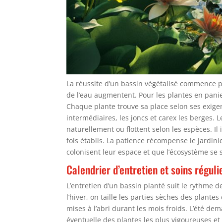
La réussite d’un bassin végétalisé commence p
de l’eau augmentent. Pour les plantes en panie
Chaque plante trouve sa place selon ses exigen
intermédiaires, les joncs et carex les berges.
naturellement ou flottent selon les espèces. 
fois établis. La patience récompense le jardini
colonisent leur espace et que l’écosystème se s
Calendrier d’entretien et soins réguli
L’entretien d’un bassin planté suit le rythme 
l’hiver, on taille les parties sèches des plant
mises à l’abri durant les mois froids. L’été de
éventuelle des plantes les plus vigoureuses et