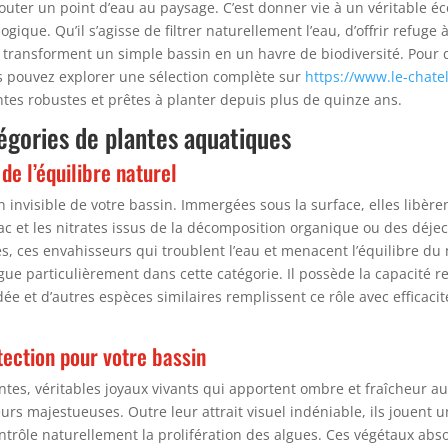
ajouter un point d’eau au paysage. C’est donner vie à un véritable 
logique. Qu’il s’agisse de filtrer naturellement l’eau, d’offrir refug
 transforment un simple bassin en un havre de biodiversité. Pour d
ous pouvez explorer une sélection complète sur
https://www.le-chate
antes robustes et prêtes à planter depuis plus de quinze ans.
égories de plantes aquatiques
de l’équilibre naturel
invisible de votre bassin. Immergées sous la surface, elles libère
 et les nitrates issus de la décomposition organique ou des déject
, ces envahisseurs qui troublent l’eau et menacent l’équilibre d
ue particulièrement dans cette catégorie. Il possède la capacité r
lodée et d’autres espèces similaires remplissent ce rôle avec efficac
otection pour votre bassin
tantes, véritables joyaux vivants qui apportent ombre et fraîcheur 
fleurs majestueuses. Outre leur attrait visuel indéniable, ils jouent 
ontrôle naturellement la prolifération des algues. Ces végétaux ab