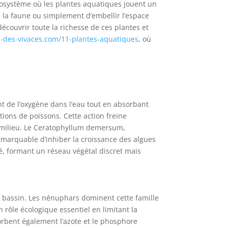
écosystème où les plantes aquatiques jouent un
e à la faune ou simplement d’embellir l’espace
écouvrir toute la richesse de ces plantes et
l-des-vivaces.com/11-plantes-aquatiques
, où
nt de l’oxygène dans l’eau tout en absorbant
ions de poissons. Cette action freine
u milieu. Le Ceratophyllum demersum,
emarquable d’inhiber la croissance des algues
ité, formant un réseau végétal discret mais
au bassin. Les nénuphars dominent cette famille
un rôle écologique essentiel en limitant la
sorbent également l’azote et le phosphore