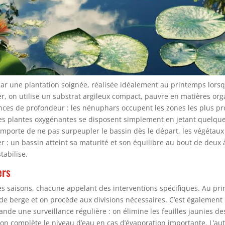
ar une plantation soignée, réalisée idéalement au printemps lorsqu
r, on utilise un substrat argileux compact, pauvre en matières orga
ces de profondeur : les nénuphars occupent les zones les plus prof
 Les plantes oxygénantes se disposent simplement en jetant quelques
Il importe de ne pas surpeupler le bassin dès le départ, les végét
er : un bassin atteint sa maturité et son équilibre au bout de deux 
tabilise.
ers
des saisons, chacune appelant des interventions spécifiques. Au pr
es de berge et on procède aux divisions nécessaires. C’est également
mande une surveillance régulière : on élimine les feuilles jaunies d
 on complète le niveau d’eau en cas d’évaporation importante. L’au