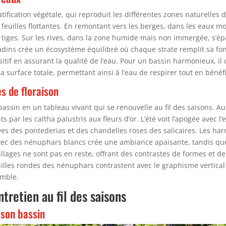
tification végétale, qui reproduit les différentes zones naturelles 
 feuilles flottantes. En remontant vers les berges, dans les eaux
rs tiges. Sur les rives, dans la zone humide mais non immergée, s’ép
dins crée un écosystème équilibré où chaque strate remplit sa fon
sitif en assurant la qualité de l’eau. Pour un bassin harmonieux, i
a surface totale, permettant ainsi à l’eau de respirer tout en bénéfic
es de floraison
assin en un tableau vivant qui se renouvelle au fil des saisons. Au 
s par les caltha palustris aux fleurs d’or. L’été voit l’apogée avec 
es des pontederias et des chandelles roses des salicaires. Les ha
 avec des nénuphars blancs crée une ambiance apaisante, tandis qu
lages ne sont pas en reste, offrant des contrastes de formes et de
illes rondes des nénuphars contrastent avec le graphisme vertical d
emble.
ntretien au fil des saisons
 son bassin