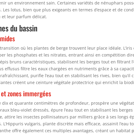
ntenir un environnement sain. Certaines variétés de nénuphars po
. Les lotus, bien que plus exigeants en termes d’espace et de cond
 et leur parfum délicat.
nes du bassin
umides
ansition où les plantes de berge trouvent leur place idéale. L’iris 
er les phosphates et les nitrates, entrant ainsi en compétition dir
 épis bruns caractéristiques, stabilisent les berges tout en filtrant
effusus filtre les eaux chargées en nutriments grâce à sa capaci
raîchissant, purifie l’eau tout en stabilisant les rives, bien qu
ntes créent une ceinture végétale protectrice qui enrichit la biodi
s et zones immergées
 dix et quarante centimètres de profondeur, prospère une végétat
raux bleu-violet dressés, épure l’eau tout en stabilisant les berges 
 attire les insectes pollinisateurs par milliers grâce à ses longs é
ls. L’Hippuris vulgaris, plante discrète mais efficace, assainit l’eau t
enanthe offre également ces multiples avantages, créant un habitat