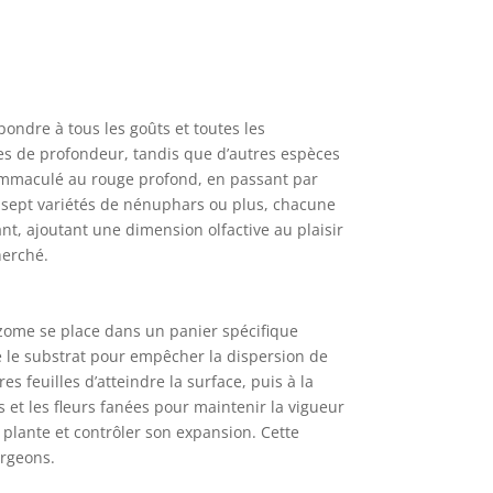
ondre à tous les goûts et toutes les
res de profondeur, tandis que d’autres espèces
 immaculé au rouge profond, en passant par
-sept variétés de nénuphars ou plus, chacune
ant, ajoutant une dimension olfactive au plaisir
herché.
izome se place dans un panier spécifique
re le substrat pour empêcher la dispersion de
 feuilles d’atteindre la surface, puis à la
es et les fleurs fanées pour maintenir la vigueur
a plante et contrôler son expansion. Cette
urgeons.