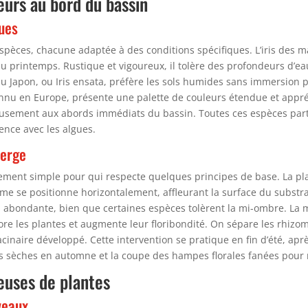
leurs au bord du bassin
ques
espèces, chacune adaptée à des conditions spécifiques. L’iris des m
 au printemps. Rustique et vigoureux, il tolère des profondeurs d’
 du Japon, ou Iris ensata, préfère les sols humides sans immersion
 connu en Europe, présente une palette de couleurs étendue et appré
sement aux abords immédiats du bassin. Toutes ces espèces partag
ence avec les algues.
berge
ivement simple pour qui respecte quelques principes de base. La p
ome se positionne horizontalement, affleurant la surface du substra
 abondante, bien que certaines espèces tolèrent la mi-ombre. La mu
igore les plantes et augmente leur floribondité. On sépare les rh
acinaire développé. Cette intervention se pratique en fin d’été, aprè
illes sèches en automne et la coupe des hampes florales fanées pour 
euses de plantes
veaux