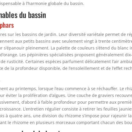
ispensable à l’harmonie globale du bassin.
nables du bassin
uphars
 sur les bassins de jardin. Leur diversité variétale permet de rép
viennent aux petits bassins avec seulement vingt à trente centimèt
r s’épanouir pleinement. La palette de couleurs s’étend du blanc
 d’orange. Les pépinières spécialisées proposent généralement dix
 et de rusticité. Certaines espèces parfument délicatement l’air ambi
e de la profondeur disponible, de l’ensoleillement et de l’effet rec
s
ment au printemps, lorsque l’eau commence à se réchauffer. Le rh
ur éviter la prolifération d’algues. Une couche de graviers recouv
ssivement, d’abord à faible profondeur pour permettre aux premières
roissance. L’entretien régulier consiste à retirer les feuilles jauni
trois à quatre ans, une division du rhizome s’impose pour rajeunir l
nnant le rhizome en plusieurs morceaux comportant chacun des bo