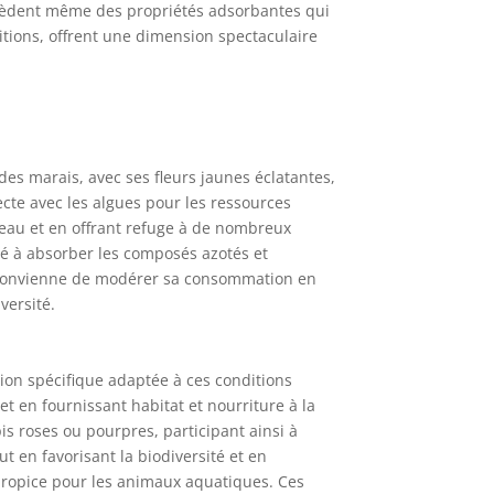
ssèdent même des propriétés adsorbantes qui
itions, offrent une dimension spectaculaire
des marais, avec ses fleurs jaunes éclatantes,
ecte avec les algues pour les ressources
 l’eau et en offrant refuge à de nombreux
té à absorber les composés azotés et
’il convienne de modérer sa consommation en
versité.
ion spécifique adaptée à ces conditions
et en fournissant habitat et nourriture à la
pis roses ou pourpres, participant ainsi à
out en favorisant la biodiversité et en
 propice pour les animaux aquatiques. Ces