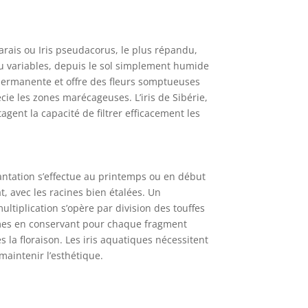
arais ou Iris pseudacorus, le plus répandu,
eau variables, depuis le sol simplement humide
 permanente et offre des fleurs somptueuses
cie les zones marécageuses. L’iris de Sibérie,
ent la capacité de filtrer efficacement les
lantation s’effectue au printemps ou en début
t, avec les racines bien étalées. Un
ltiplication s’opère par division des touffes
izomes en conservant pour chaque fragment
s la floraison. Les iris aquatiques nécessitent
maintenir l’esthétique.